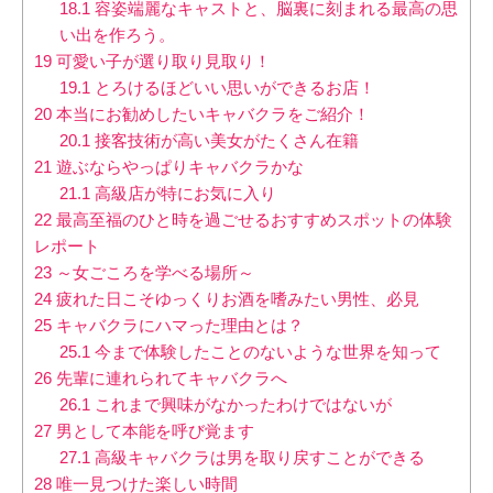
18.1
容姿端麗なキャストと、脳裏に刻まれる最高の思
い出を作ろう。
19
可愛い子が選り取り見取り！
19.1
とろけるほどいい思いができるお店！
20
本当にお勧めしたいキャバクラをご紹介！
20.1
接客技術が高い美女がたくさん在籍
21
遊ぶならやっぱりキャバクラかな
21.1
高級店が特にお気に入り
22
最高至福のひと時を過ごせるおすすめスポットの体験
レポート
23
～女ごころを学べる場所～
24
疲れた日こそゆっくりお酒を嗜みたい男性、必見
25
キャバクラにハマった理由とは？
25.1
今まで体験したことのないような世界を知って
26
先輩に連れられてキャバクラへ
26.1
これまで興味がなかったわけではないが
27
男として本能を呼び覚ます
27.1
高級キャバクラは男を取り戻すことができる
28
唯一見つけた楽しい時間