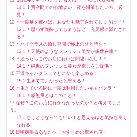
11.1
上質空間での心地よい一夜を堪能したい方、必
見！
12
＊一度足を運べば、あなたも魅了されてしまうはず＊
12.1
＊思わず陶酔してしまうほど、充足感に満たされ
る＊
13
＊ハイクラスの癒し空間で極上のひと時を＊
13.1
＊天使のようなフレッシュ美女が多数在籍＊
14
＊迷ったらこのお店に行けば間違いなし！＊
14.1
＊絶世のフレッシュ美女が癒しをご提供＊
15
王道キャバクラ！？とにかく楽しめる！
15.1
生きててよかったと思える！
16
＊生きている間に一度は利用したいキャバクラ＊
16.1
＊感無量とはこのこと＊
17
なぜ？このお店に行かなかったのか？と考えてしま
う。
17.1
もうどうなってもいい！と思えるほど気持ち良く
なれる。
18
日頃頑張るあなたへ！おすすめの癒され店！