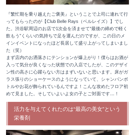
『繁忙期を乗り越えたご褒美』ということで上司に連れて行
ってもらったのが【Club Belle Rays（ベルレイズ）】でし
た。渋谷駅周辺のお店で1次会を済ませて“最後の締めで軽く
飲もう”くらいの気持ちで足を運んだのですが、この日のメ
インイベントになったほど長居して盛り上がってしまいまし
た（笑）
まず店内のお洒落さにテンションが爆上がり！僕らはお酒が
入って気分が良くなった状態での入店でしたが、このデザイ
ン性の高さに心躍らない方はまずいないと思います。床がガ
ラス張りのショーケースのようになっていて、シャンパンボ
トルやお花が飾られているんですよ！こんな攻めたフロア初
めて見ました。そしていよいよ女の子とご対面です…！
活力を与えてくれたのは“最高の美女”という
栄養剤