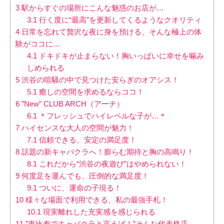
3
駅からすぐの場所にこんな魅惑のお店が…
3.1
行く度に“最高”を更新してくるようなクオリティ
4
日常を忘れて贅沢な夜に身を預ける、そんな極上の体
験がココに…
4.1
ドキドキが止まらない！胸いっぱいに幸せを噛み
しめられる
5
渋谷の喧騒の中で見つけた安らぎのオアシス！
5.1
癒しの空間を求めるならココ！
6
”New” CLUB ARCH（アーチ）
6.1
＊フレッシュでハイレベルな子が…＊
7
ハイセンスな大人の空間が魅力！
7.1
信頼できる、安定の満足度！
8
話題の新キャバクラへ！膨らむ期待と胸の高鳴り！
8.1
これだから“渋谷の夜遊び”はやめられない！
9
何度足を運んでも、圧倒的な満足度！
9.1
ついに、運命の子現る！
10
様々な場面で利用できる、私の最強手札！
10.1
現実離れした充実感を感じられる
11
”恵比寿でキャバクラと言えば！”そんな代表格店