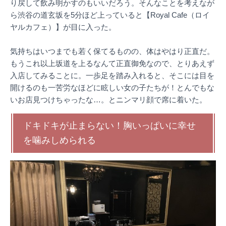
り戻して飲み明かすのもいいだろう。そんなことを考えなが
ら渋谷の道玄坂を5分ほど上っていると【Royal Cafe（ロイ
ヤルカフェ）】が目に入った。
気持ちはいつまでも若く保てるものの、体はやはり正直だ。
もうこれ以上坂道を上るなんて正直御免なので、とりあえず
入店してみることに。一歩足を踏み入れると、そこには目を
開けるのも一苦労なほどに眩しい女の子たちが！とんでもな
いお店見つけちゃったな…。とニンマリ顔で席に着いた。
ドキドキが止まらない！胸いっぱいに幸せ
を噛みしめられる