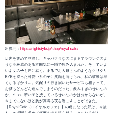
出典元：
https://nightstyle.jp/shop/royal-cafe/
店内を改めて見渡し、キャバクラなのにまるでラウンジのよ
うな高級感のある雰囲気に一瞬で飲み込まれた。そしていよ
いよ女の子も席に着く。まるでお人形さんのようなクリクリ
EYEを持った可愛い系の子に笑顔を向けられ、私の鼓動は早
くなるばかり…。気配りの行き届いたサービスも相まって、
お酒もどんどん進んでしまうのだった。飲みすぎのせいなの
か、久々に若い子と接しているせいなのかは分からないが、
今までにないほど胸が高鳴る夜を過ごすことができた。
【Royal Cafe（ロイヤルカフェ）】の虜になった私は、今後
もこの楽園を求めて何度も道玄坂を登ることになるだろ