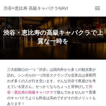
渋谷×恵比寿 高級キャバクラNAVI
ナ
ビ
ゲ
ー
渋谷・恵比寿の高級キャバクラで上
シ
質な一時を
ョ
ン
を
切
り
三大副都心の一つ『渋谷』は国内外から多くの観光客が
替
訪れ、シンボルの一つ渋谷スクランブル交差点は昼夜問
え
わず多くの人が行き交います。そんな渋谷で夜遊びを考
えている皆さん。せっかくならちょっと背伸びして
渋
谷・恵比寿の高級キャバクラ
で遊んでみませんか？普通
のキャバクラよりも料金は高めですがその分メリットも
あります！