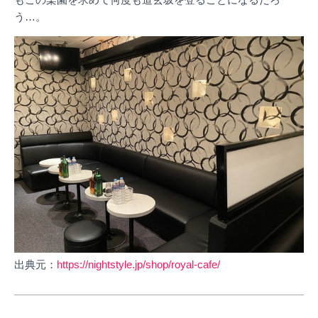
う…。
出典元：
https://nightstyle.jp/shop/royal-cafe/